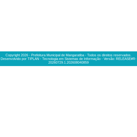
Copyright
2026
- Prefeitura Municipal de Mangaratiba - Todos os direitos reservados.
Desenvolvido por TIPLAN - Tecnologia em Sistemas de Informação - Versão:
RELEASE#R-
20260729.1.202608040859