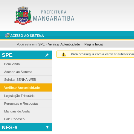
Você está em
SPE
>
Verificar Autenticidade
|
Página Inicial
SPE
Para prosseguir com a verificar autenticid
Bem Vindo
Acesso ao Sistema
Solicitar SENHA-WEB
Verificar Autenticidade
Legislação Tributária
Perguntas e Respostas
Manuais de Ajuda
Fale Conosco
NFS-e