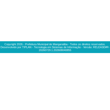
Copyright
2026
- Prefeitura Municipal de Mangaratiba - Todos os direitos reservados.
Desenvolvido por TIPLAN - Tecnologia em Sistemas de Informação - Versão:
RELEASE#R-
20260729.1.202608040855