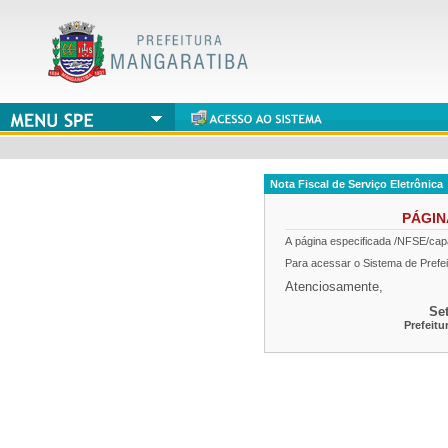
Nota Fiscal de Serviço Eletrônica
PÁGI
A página especificada
/NFSE/cap
Para acessar o Sistema de Prefei
Atenciosamente,
Se
Prefeitu