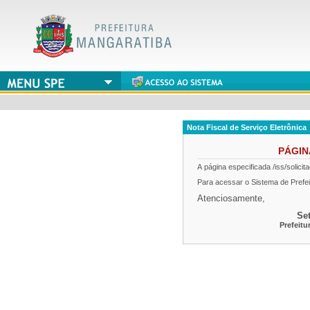
Nota Fiscal de Serviço Eletrônica
PÁGI
A página especificada
/iss/solici
Para acessar o Sistema de Prefei
Atenciosamente,
Se
Prefeitu