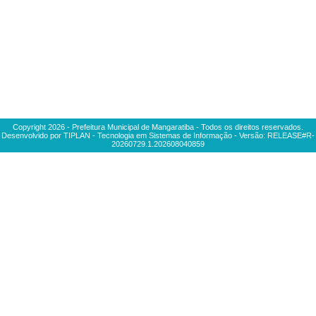
Copyright
2026
- Prefeitura Municipal de Mangaratiba - Todos os direitos reservados.
Desenvolvido por TIPLAN - Tecnologia em Sistemas de Informação - Versão:
RELEASE#R-
20260729.1.202608040859