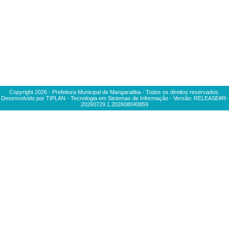
Copyright
2026
- Prefeitura Municipal de Mangaratiba - Todos os direitos reservados.
Desenvolvido por TIPLAN - Tecnologia em Sistemas de Informação - Versão:
RELEASE#R-
20260729.1.202608040859