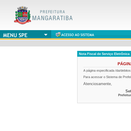
Nota Fiscal de Serviço Eletrônica
PÁGI
A página especificada
/da/debito
Para acessar o Sistema de Prefei
Atenciosamente,
Se
Prefeitu