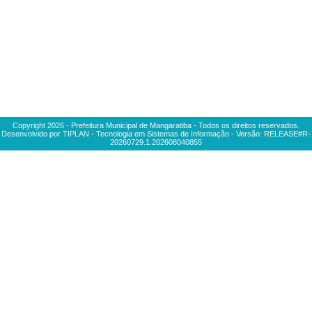
Copyright
2026
- Prefeitura Municipal de Mangaratiba - Todos os direitos reservados.
Desenvolvido por TIPLAN - Tecnologia em Sistemas de Informação - Versão:
RELEASE#R-
20260729.1.202608040855