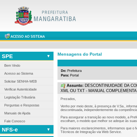
Mensagens do Portal
SPE
Bem Vindo
De:
Prefeitura
Acesso ao Sistema
Para:
Portal
Solicitar SENHA-WEB
Assunto:
DESCONTINUIDADE DA CO
Verificar Autenticidade
XML OU TXT - MANUAL COMPLEMENTA
Legislação Tributária
Prezados,
Perguntas e Respostas
Venho por meio deste, à presença de V.Sa., informa
descontinuada, independentemente da competência,
Manuais de Ajuda
Para assegurar a transição ao novo modelo, a Prefe
escolham, o modelo que melhor se adeque às suas 
Fale Conosco
Para maiores esclarecimentos, informamos que o M
NFS-e
Técnicos de Integração via Web Service.